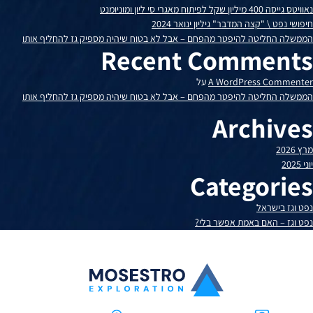
נאוויטס גייסה 400 מיליון שקל לפיתוח מאגרי סי ליון ומוניומנט
אבל
חיפושי נפט \ "קצה המדבר" גיליון ינואר 2024
לא
בטוח
הממשלה החליטה להיפטר מהפחם – אבל לא בטוח שיהיה מספיק גז להחליף אותו
Recent Comments
שיהיה
מספיק
A WordPress Commenter
על
גז
הממשלה החליטה להיפטר מהפחם – אבל לא בטוח שיהיה מספיק גז להחליף אותו
להחליף
אותו
Archives
מרץ 2026
יוני 2025
Categories
נפט וגז בישראל
נפט וגז – האם באמת אפשר בלי?