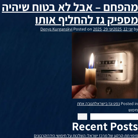
מהפחם – אבל לא בטוח שיהיה
\
"קצה
מספיק גז להחליף אותו
המדבר"
גיליון
by
יוני 12, 2025
יוני 29, 2025
Posted on
Denys Kurganskyi
ינואר
2024
על
Posted in
נפט וגז בישראל
תגובה אחת
הממשלה
חיפוש
החליטה
חיפוש
Recent Posts
להיפטר
מהפחם
–
מיפוי תת-קרקע של מרכז ישראל: השלכות על חיפושי הידרוקרבונים