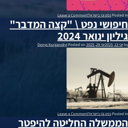
on
Posted in
נפט וגז בישראל
Leave a Comment
חיפושי נפט \ "קצה המדבר"
מיפוי
תת-קרקע
גיליון ינואר 2024
של
מרכז
by
יוני 13, 2025
יוני 29, 2025
Posted on
Denys Kurganskyi
ישראל:
השלכות
על
חיפושי
הידרוקרבונים
on
Posted in
נפט וגז בישראל
Leave a Comment
הממשלה החליטה להיפטר
חיפושי
נפט